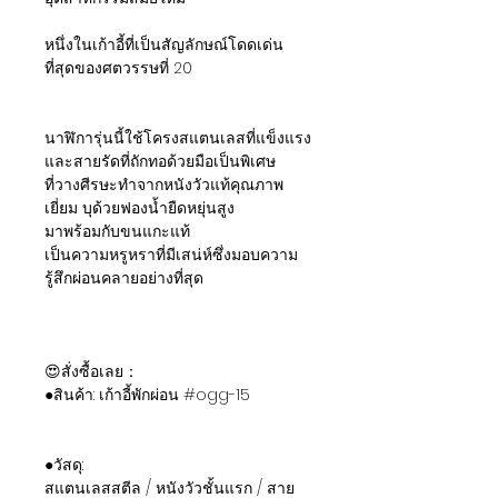
หนึ่งในเก้าอี้ที่เป็นสัญลักษณ์โดดเด่น
ที่สุดของศตวรรษที่ 20
นาฬิการุ่นนี้ใช้โครงสแตนเลสที่แข็งแรง
และสายรัดที่ถักทอด้วยมือเป็นพิเศษ
ที่วางศีรษะทำจากหนังวัวแท้คุณภาพ
เยี่ยม บุด้วยฟองน้ำยืดหยุ่นสูง
มาพร้อมกับขนแกะแท้
เป็นความหรูหราที่มีเสน่ห์ซึ่งมอบความ
รู้สึกผ่อนคลายอย่างที่สุด
😍สั่งซื้อเลย：
●สินค้า: เก้าอี้พักผ่อน #ogg-15
●วัสดุ:
สแตนเลสสตีล / หนังวัวชั้นแรก / สาย