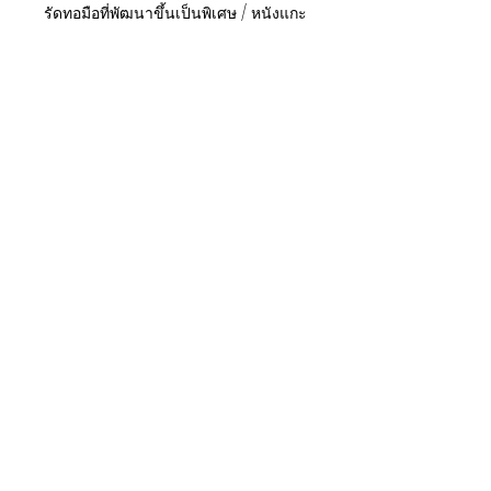
รัดทอมือที่พัฒนาขึ้นเป็นพิเศษ / หนังแกะ
ทั้งผืน
●สี:
เชือกธรรมชาติ + พนักพิงศีรษะหนังสีดำ
เชือกสีดำ + พนักพิงศีรษะหนังสีดำ
●ขนาด ： กว้าง 107 * ลึก 118 * สูง 81
ซม.
●ราคา: 38,000 ฿ / จัดส่งฟรีภายใน
กรุงเทพฯ
ระยะเวลานำส่ง