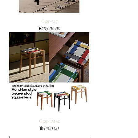
Ogg-317
ราคา
฿18,000.00
Ogg-451-2
ราคา
฿5,100.00