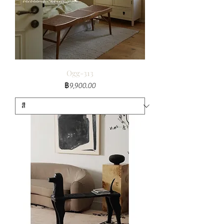
Ogg-313
ราคา
฿9,900.00