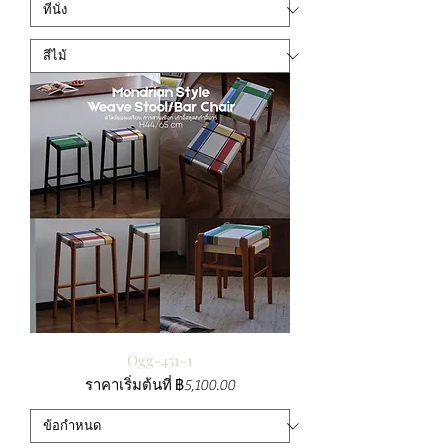
Ogg-451-1
ราคาขายลด
ราคาเริ่มต้นที่
฿5,100.00