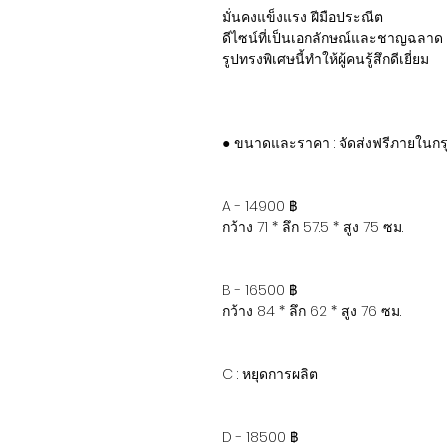
มั่นคงแข็งแรง ฝีมือประณีต
ดีไซน์ที่เป็นเอกลักษณ์และชาญฉลาด
รูปทรงพิเศษนี้ทำให้ผู้คนรู้สึกดีเยี่ยม
● ขนาดและราคา : จัดส่งฟรีภายในกร
A - 14900 ฿
กว้าง 71 * ลึก 57.5 * สูง 75 ซม.
B - 16500 ฿
กว้าง 84 * ลึก 62 * สูง 76 ซม.
C : หยุดการผลิต
D - 18500 ฿