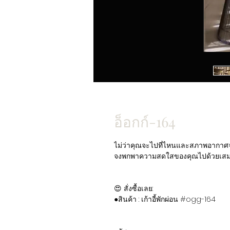
อ็อกก์-164
ไม่ว่าคุณจะไปที่ไหนและสภาพอากาศจ
จงพกพาความสดใสของคุณไปด้วยเส
😍 สั่งซื้อเลย:
●สินค้า : เก้าอี้พักผ่อน #ogg-164