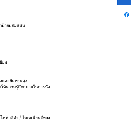
ผ้าฝ้ายผสมลินิน
ี่ยม
ละยืดหยุ่นสูง :
ละให้ความรู้สึกสบายในการนั่ง
ุบไฟฟ้าสีดำ / ไทเทเนียมสีทอง