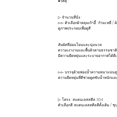
●วัสดุ :
▷ จำนวนที่นั่ง :
▻▻ ตัวเลือกผ้าคลุมเก้าอี้ : กำมะหยี่ / 
ดูภาพประกอบเพื่อดูสี
สัมผัสที่อ่อนโยนและนุ่มนวล
ความเงางามและพื้นผิวตามธรรมชาติ
มีความยืดหยุ่นและระบายอากาศได้ดีเย
▻▻ บรรจุด้วยฟองน้ำความหนาแน่นสูงแ
ความยืดหยุ่นที่ดีช่วยดูดซับน้ำหนักแ
▷ โครง : สแตนเลสสตีล 304
ตัวเลือกสี: สแตนเลสสตีลสีดั้งเดิม / ช