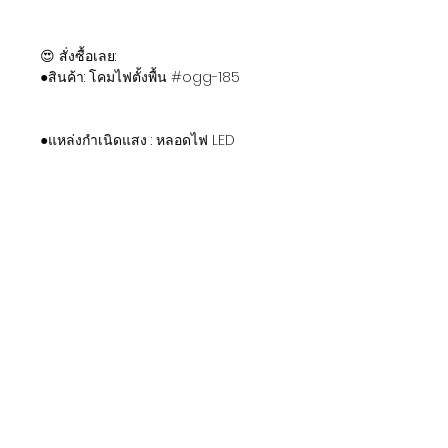
😍 สั่งซื้อเลย:
●สินค้า: โคมไฟตั้งพื้น #ogg-185
●แหล่งกำเนิดแสง : หลอดไฟ LED
●วัสดุ : เสาเหล็ก, ไม้เนื้อแข็ง, โคมไฟ
แก้ว, ฐานหินอ่อน
●ขนาด : ฐาน Φ25 * สูง 160 ซม.
●ราคา : 10900 ฿ / จัดส่งฟรีในกรุงเทพฯ