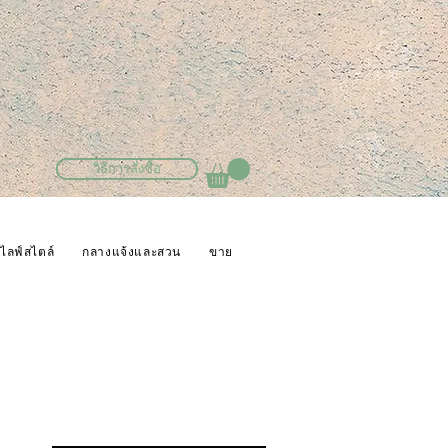
วิธีการสั่งซื้อ
ไลฟ์สไตล์
กลางแจ้งและสวน
ขาย