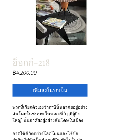
อ็อกก์-218
ราคา
฿4,200.00
เพิ่มลงในรถเข็น
พวกที่เรียกตัวเองว่าฤๅษีนั้นอาศัยอยู่อย่าง
สันโดษในชนบท ในขณะที่ "ฤๅษีผู้ยิ่ง
ใหญ่" นั้นอาศัยอยู่อย่างสันโดษในเมือง
การใช้ชีวิตอย่างโลดโผนและไร้ข้อ