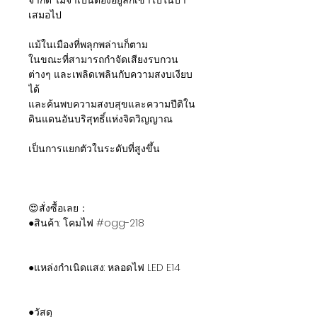
จำกัด ไม่จำเป็นต้องอยู่ลึกเข้าไปในป่า
เสมอไป
แม้ในเมืองที่พลุกพล่านก็ตาม
ในขณะที่สามารถกำจัดเสียงรบกวน
ต่างๆ และเพลิดเพลินกับความสงบเงียบ
ได้
และค้นพบความสงบสุขและความปีติใน
ดินแดนอันบริสุทธิ์แห่งจิตวิญญาณ
เป็นการแยกตัวในระดับที่สูงขึ้น
😍สั่งซื้อเลย：
●สินค้า: โคมไฟ #ogg-218
●แหล่งกำเนิดแสง: หลอดไฟ LED E14
●วัสดุ