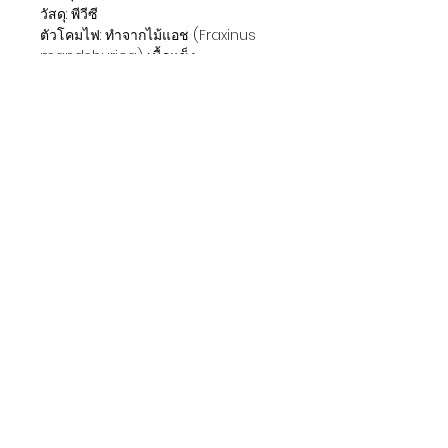
วัสดุ: พีวีซี
ตัวโคมไฟ: ทำจากไม้แอช (Fraxinus
mandshurica) เนื้อแข็ง
●ขนาด : โคมไฟ เส้นผ่านศูนย์กลาง 40
ซม. * สูง 38.5 ซม.
●ราคา: 4200 ฿ / จัดส่งฟรีภายใน
กรุงเทพฯ
☞ ทำจากไม้ธรรมชาติ สีและ
ลายไม้Hอาจแตกต่างจากในรูป และ
เนื่องจากกระบวนการย้อมสี สีของ
ผลิตภัณฑ์สำเร็จรูปอาจแตกต่างจากภาพ
เล็กน้อย สีของผลิตภัณฑ์ขึ้นอยู่กับ
ผลิตภัณฑ์จริง