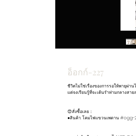
อ็อกก์-227
ชีวิตไม่ใช่เรื่องของการรอให้พายุผ่าน
แต่จงเรียนรู้ที่จะเต้นรำท่ามกลางส
😍สั่งซื้อเลย：
●สินค้า: โคมไฟแขวนเพดาน #ogg-