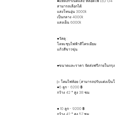
●แหล่งกำเนิดแสง: หลอดไฟ LED G4
สามารถเลือกได้:
แสงโทนอุ่น 3000k
เป็นกลาง 4000k
แสงเย็น 6000k
●วัสดุ :
โลหะชุบไฟฟ้าสีโครเมียม
แก้วสีขาวขุ่น
●ขนาดและราคา: จัดส่งฟรีภายในกรุ
▷ โคมไฟห้อย (สามารถปรับแต่งเป็น
●6 ลูก - 6200 ฿
กว้าง 42 * สูง 38 ซม.
● 10 ลูก - 9200 ฿
กว้าง 42 * สูง 57 ซม.