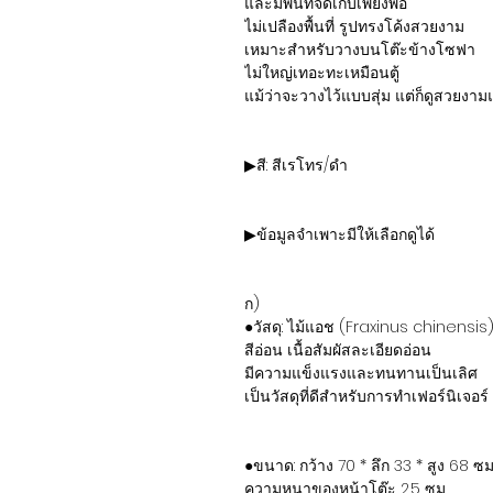
และมีพื้นที่จัดเก็บเพียงพอ
ไม่เปลืองพื้นที่ รูปทรงโค้งสวยงาม
เหมาะสำหรับวางบนโต๊ะข้างโซฟา
ไม่ใหญ่เทอะทะเหมือนตู้
แม้ว่าจะวางไว้แบบสุ่ม แต่ก็ดูสวยงาม
▶สี: สีเรโทร/ดำ
▶ข้อมูลจำเพาะมีให้เลือกดูได้
ก)
●วัสดุ: ไม้แอช (Fraxinus chinensis
สีอ่อน เนื้อสัมผัสละเอียดอ่อน
มีความแข็งแรงและทนทานเป็นเลิศ
เป็นวัสดุที่ดีสำหรับการทำเฟอร์นิเจอร์
●ขนาด: กว้าง 70 * ลึก 33 * สูง 68 ซม
ความหนาของหน้าโต๊ะ 2.5 ซม.