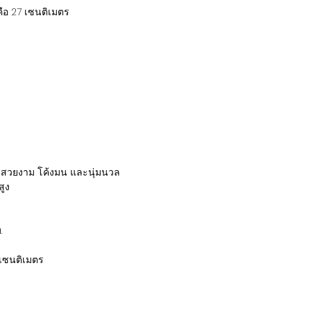
คือ 27 เซนติเมตร
รงสวยงาม โค้งมน และนุ่มนวล
ูง
.
 เซนติเมตร