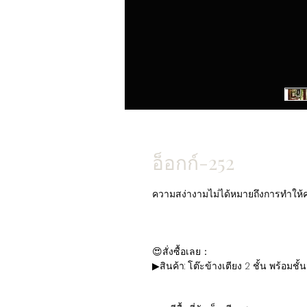
อ็อกก์-252
ความสง่างามไม่ได้หมายถึงการทำให้ค
😍สั่งซื้อเลย：
▶สินค้า: โต๊ะข้างเตียง 2 ชั้น พร้อม