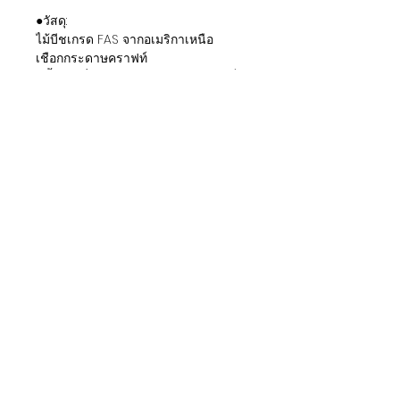
●วัสดุ:
ไม้บีชเกรด FAS จากอเมริกาเหนือ
เชือกกระดาษคราฟท์
สีน้ำไร้กลิ่น ปลอดภัยต่อสุขภาพและเป็น
มิตรต่อสิ่งแวดล้อม
●สี:
สีธรรมชาติ
สีวอลนัท
สีดำ
●ขนาดและราคา : จัดส่งฟรีภายใน
กรุงเทพฯ
กว้าง 45 * ลึก 35 * สูง 45 ซม. - 4900
฿
กว้าง 60 * ลึก 35 * สูง 45 ซม. - 6500
฿