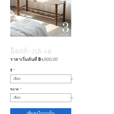
อ็อกก์-258-เอ
ราคา
ราคาเริ่มต้นที่
฿4,900.00
ขาย
ลด
สี
*
ขนาด
*
เพิ่มลงในรถเข็น