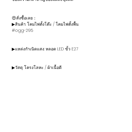
😍สั่งซื้อเลย：
▶สินค้า: โคมไฟตั้งโต๊ะ / โคมไฟตั้งพื้น
#ogg-295
▶แหล่งกำเนิดแสง: หลอด LED ขั้ว E27
▶วัสดุ: โครงโลหะ / ผ้าเนื้อดี
▶ขนาดและราคา : จัดส่งฟรีภายใน
กรุงเทพฯ
Φ26 * H55 ซม. - 4900 ฿
Φ43 * H91 ซม. - 7900 ฿
Φ56 * H120 ซม. - 11500 ฿
Φ65 * H160 ซม. - 16500 ฿