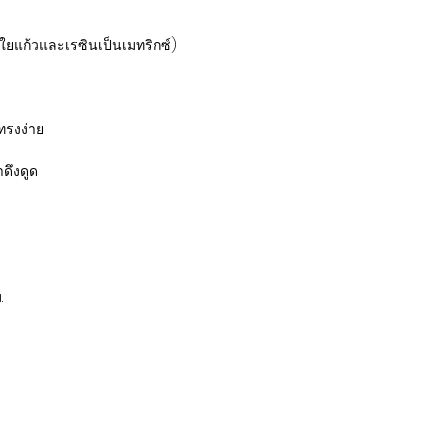
กใยแก้วและเรซินเป็นเมทริกซ์)
ทรงง่าย
ดึงดูด
.