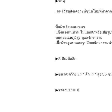
▶วัสดุ:
FRP (วัสดุสังเคราะห์ชนิดใหม่ที่ทำจา
พื้นผิวเรียบและหนา
แข็งแรงทนทาน ไม่แตกหักหรือเสียรูป
ทนต่ออุณหภูมิสูง ดูแลรักษาง่าย
เนื้อผ้าหรูหราและรูปลักษณ์สวยงามน่า
▶สี: สีเมทัลลิก
▶ขนาด: กว้าง 24 * ลึก 14 * สูง 55 ซม
▶ราคา: 8700 ฿