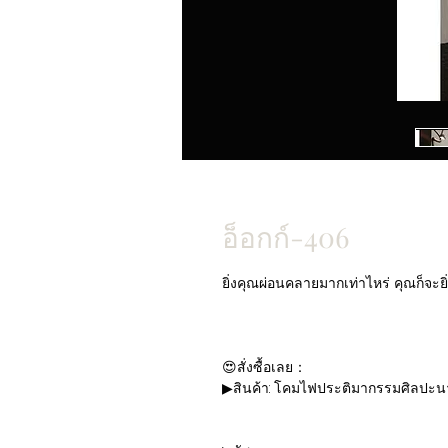
อ็อกก์-406
ยิ่งคุณผ่อนคลายมากเท่าไหร่ คุณก็จะยิ่
😍สั่งซื้อเลย：
▶สินค้า: โคมไฟประติมากรรมศิลปะ