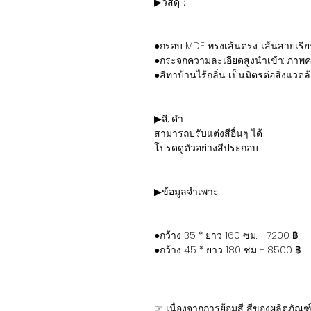
▶วัสดุ：
●กรอบ MDF ทรงเส้นตรง: เส้นสายเรี
●กระจกความละเอียดสูงนำเข้า: ภาพค
●สีทาบ้านไร้กลิ่น เป็นมิตรต่อสิ่งแวด
▶สี: ดำ
สามารถปรับแต่งสีอื่นๆ ได้
โปรดดูตัวอย่างสีประกอบ
▶ข้อมูลจำเพาะ
●กว้าง 35 * ยาว 160 ซม. - 7200 ฿
●กว้าง 45 * ยาว 180 ซม. - 8500 ฿
☞ เนื่องจากการย้อมสี สีของผลิตภัณ