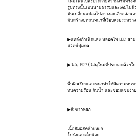
โคมไฟนี้เปล่งประกายความงามทางศิลป
รูปทรงนั้นเป็นนามธรรมและเต็มไปด
มันเปลี่ยนแปลงไปอย่างละเอียดอ่อนต
มันสร้างบทสนทนาที่เงียบสงบระหว่า
▶แหล่งกำเนิดแสง: หลอดไฟ LED สามส
สวิตช์ปุ่มกด
▶วัสดุ: FRP (วัสดุใหม่ที่ประกอบด้วย
พื้นผิวเรียบและหนาทำให้มีความทนท
ทนความร้อน กันน้ำ และซ่อมแซมง่า
▶สี: ขาวหยก
เนื้อสัมผัสคล้ายหยก
โปร่งแสงเล็กน้อย