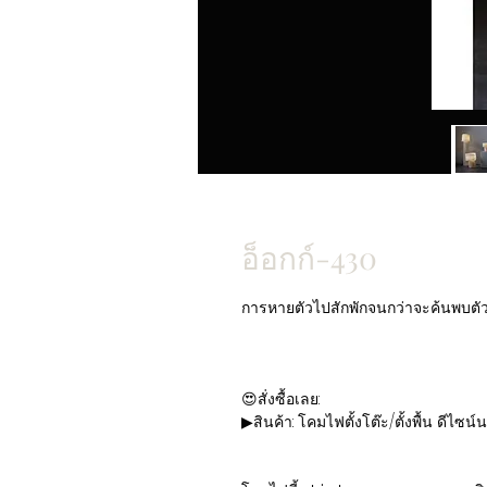
อ็อกก์-430
การหายตัวไปสักพักจนกว่าจะค้นพบตัวเอ
😍สั่งซื้อเลย:
▶สินค้า: โคมไฟตั้งโต๊ะ/ตั้งพื้น ดี