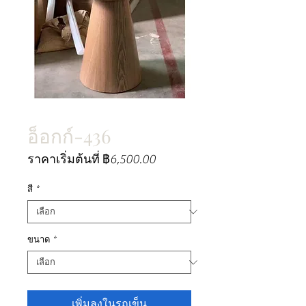
อ็อกก์-436
ราคา
ราคาเริ่มต้นที่
฿6,500.00
ขาย
ลด
สี
*
ขนาด
*
เพิ่มลงในรถเข็น