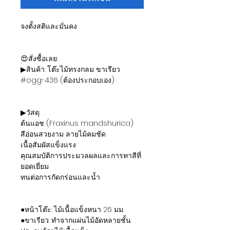
จงตั้งสติและมั่นคง
😍สั่งซื้อเลย:
▶สินค้า: โต๊ะไม้ทรงกลม ขาเรียว
#ogg-436 (ต้องประกอบเอง)
▶วัสดุ:
ต้นแอช (Fraxinus mandshurica)
สีอ่อนสวยงาม ลายไม้คมชัด
เนื้อสัมผัสแข็งแรง
คุณสมบัติการประมวลผลและการทาสีที่
ยอดเยี่ยม
ทนต่อการกัดกร่อนและน้ำ
●หน้าโต๊ะ: ไม้เนื้อแข็งหนา 26 มม.
●ขาเรียว: ทำจากแผ่นไม้อัดหลายชั้น