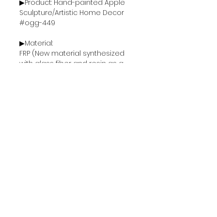
▶Product: Hand-painted Apple
Sculpture/Artistic Home Decor
#ogg-449
▶Material:
FRP (New material synthesized
with glass fiber and resin as a
matrix)
Smooth and thick surface, hard
and stable, not easy to crack or
warp.
High temperature resistant, easy
to maintain.
Hand-painted.
Unique texture and a variety of
shades are surprisingly pleasing.
Slightly distressed style.
Adds an artistic atmosphere to
interior decoration.