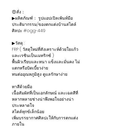
😍สั่ง：
▶ผลิตภัณฑ์： รูปแอปเปิลเพ้นท์มือ
ประติมากรรม/ของตกแต่งบ้านสไตล์
ศิลปะ #ogg-449
▶วัสดุ :
FRP ( วัสดุใหม่ที่สังเคราะห์ด้วยใยแก้ว
และเรซินเป็นเมทริกซ์ )
พื้นผิวเรียบและหนา แข็งและมั่นคง ไม่
แตกหรือบิดเบี้ยวง่าย
ทนต่ออุณหภูมิสูง ดูแลรักษาง่าย
ทาสีด้วยมือ
เนื้อสัมผัสที่เป็นเอกลักษณ์ และเฉดสีที่
หลากหลายช่างน่าพึงพอใจอย่างน่า
ประหลาดใจ
สไตล์ทุกข์เล็กน้อย
เพิ่มบรรยากาศศิลปะให้กับการตกแต่ง
ภายใน