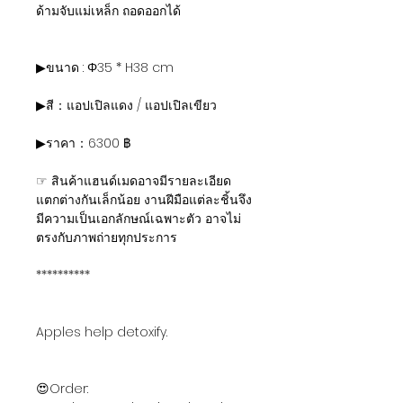
ด้ามจับแม่เหล็ก ถอดออกได้
▶ขนาด : Φ35 * H38 cm
▶สี：แอปเปิลแดง / แอปเปิลเขียว
▶ราคา：6300 ฿
☞ สินค้าแฮนด์เมดอาจมีรายละเอียด
แตกต่างกันเล็กน้อย งานฝีมือแต่ละชิ้นจึง
มีความเป็นเอกลักษณ์เฉพาะตัว อาจไม่
ตรงกับภาพถ่ายทุกประการ
**********
Apples help detoxify.
😍Order: