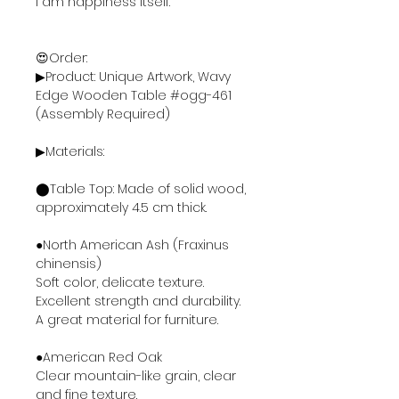
I am happiness itself.
😍Order:
▶Product: Unique Artwork, Wavy
Edge Wooden Table #ogg-461
(Assembly Required)
▶Materials:
⬤Table Top: Made of solid wood,
approximately 4.5 cm thick.
●North American Ash (Fraxinus
chinensis)
Soft color, delicate texture.
Excellent strength and durability.
A great material for furniture.
●American Red Oak
Clear mountain-like grain, clear
and fine texture.