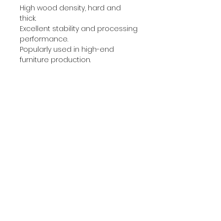
High wood density, hard and
thick.
Excellent stability and processing
performance.
Popularly used in high-end
furniture production.
●New Zealand Pine
Light color, natural wood grain.
Soft texture, easy to work with.
Affordable price.
⬤Table Legs: Steel, matte
frosted finish.
▶Color: Light Green
Gives a soft, watercolor-like
image.
Like a gently flowing stream in
spring, giving a feeling of calm
and freshness.