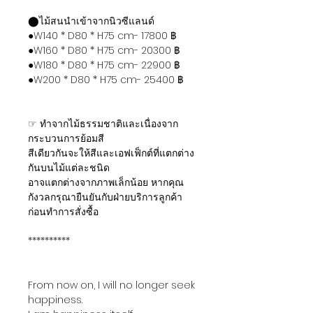
⬤ไม้สนนำเข้าจากนิวซีแลนด์
●W140 * D80 * H75 cm- 17800 ฿
●W160 * D80 * H75 cm- 20300 ฿
●W180 * D80 * H75 cm- 22900 ฿
●W200 * D80 * H75 cm- 25400 ฿
☞ ทำจากไม้ธรรมชาติและเนื่องจาก
กระบวนการย้อมสี
สีเดียวกันจะให้สีและเอฟเฟ็กต์ที่แตกต่าง
กันบนไม้แต่ละชนิด
อาจแตกต่างจากภาพเล็กน้อย หากคุณ
กังวลกรุณายืนยันกับฝ่ายบริการลูกค้า
ก่อนทำการสั่งซื้อ
**********
From now on, I will no longer seek
happiness.