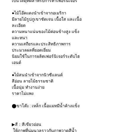
เป็นวัสดุที่ดีสำหรับการทำเฟอร์นิเจอร์
●ไม้โอ๊คแดงนำเข้าจากอเมริกา
มีลายไม้รูปภูเขาชัดเจน เนื้อใส และเนื้อ
ละเอียด
ความหนาแน่นของไม้ค่อนข้างสูง แข็ง
และหนา
ความเสถียรและประสิทธิภาพการ
ประมวลผลที่ยอดเยี่ยม
นิยมใช้ในการผลิตเฟอร์นิเจอร์ระดับไฮ
เอนด์
●ไม้สนนำเข้าจากนิวซีแลนด์
สีอ่อน ลายไม้ธรรมชาติ
เนื้อนุ่ม ทำงานง่าย
ราคาไม่แพง
⬤ขาโต๊ะ : เหล็ก เนื้อแมทมีน้ำค้างแข็ง
▶สี：สีเขียวอ่อน
ให้ภาพที่นุ่มนวลราวกับภาพวาดสีน้ำ