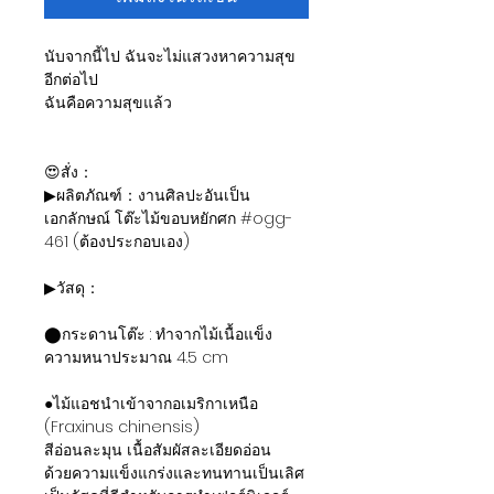
นับจากนี้ไป ฉันจะไม่แสวงหาความสุข
อีกต่อไป
ฉันคือความสุขแล้ว
😍สั่ง：
▶ผลิตภัณฑ์：งานศิลปะอันเป็น
เอกลักษณ์ โต๊ะไม้ขอบหยักศก #ogg-
461 (ต้องประกอบเอง)
▶วัสดุ：
⬤กระดานโต๊ะ : ทำจากไม้เนื้อแข็ง
ความหนาประมาณ 4.5 cm
●ไม้แอชนำเข้าจากอเมริกาเหนือ
(Fraxinus chinensis)
สีอ่อนละมุน เนื้อสัมผัสละเอียดอ่อน
ด้วยความแข็งแกร่งและทนทานเป็นเลิศ