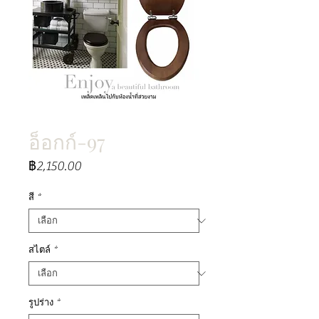
อ็อกก์-97
ราคา
฿2,150.00
สี
*
สไตล์
*
รูปร่าง
*