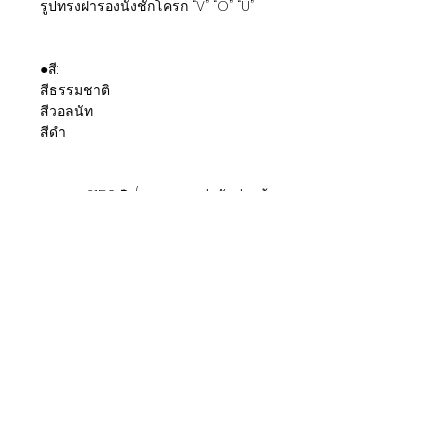
รูปทรงฝารองนั่งชักโครก “V” “O” “U”
●สี:
สีธรรมชาติ
สีวอลนัท
สีดำ
●ราคา: 2150 ฿ / ราคารวมค่าจัดส่งแล้ว
☞ ติดตั้งง่าย
1. ตรวจสอบว่ารูปทรงของโถสุขภัณฑ์
เป็นรูปตัว “V” หรือ “O” หรือ “U”
2. วัดขนาดห้องน้ำ:
ความยาว: วัดจากจุดศูนย์กลางของรูยึด
ไปจนถึงด้านหน้าสุดของโถสุขภัณฑ์
ความกว้าง: ระยะห่างระหว่างด้านซ้าย