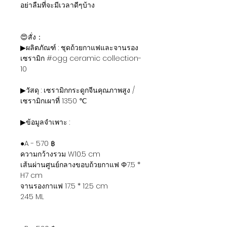
อย่าลืมที่จะมีเวลาดีๆบ้าง
😍สั่ง：
▶ผลิตภัณฑ์ : ชุดถ้วยกาแฟและจานรอง
เซรามิก #ogg ceramic collection-
10
▶วัสดุ : เซรามิกกระดูกจีนคุณภาพสูง /
เซรามิกเผาที่ 1350 ℃
▶ข้อมูลจำเพาะ :
●A - 570 ฿
ความกว้างรวม W10.5 cm
เส้นผ่านศูนย์กลางขอบถ้วยกาแฟ Φ7.5 *
H7 cm
จานรองกาแฟ 17.5 * 12.5 cm
245 ML