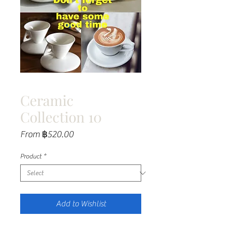
Ceramic
Collection 10
Sale
From
฿520.00
Price
Product
*
Add to Wishlist