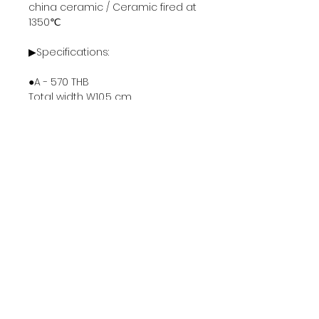
china ceramic / Ceramic fired at
1350℃
▶Specifications:
●A - 570 THB
Total width W10.5 cm
Coffee cup rim diameter Φ7.5 *
H7 cm
Saucer 17.5 * 12.5 cm
245 ML
●B - 520 THB
Total width W9.5 cm
Coffee cup rim diameter Φ6.5 *
H7.5 cm
Saucer 14.3 * 10.3 * H2 cm
180 ML
●C - 520 THB
Total width W8.3 cm