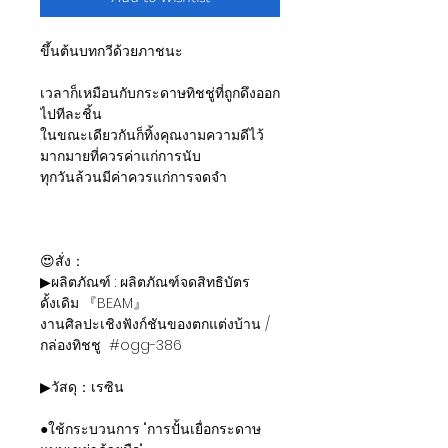
ขึ้นต้นบทกวีด้วยภาชนะ
เวลาก็เหมือนกับกระดาษทิชชู่ที่ถูกดึงออก
ไปทีละชิ้น
ในขณะเดียวกันก็ทิ้งคุณงามความดีไว้
มากมายที่ควรค่าแก่การนับ
ทุกวันล้วนมีค่าควรแก่การจดจำ
😍สั่ง：
▶ผลิตภัณฑ์ : ผลิตภัณฑ์จดสิทธิบัตร
ดั้งเดิม 『BEAM』
งานศิลปะเชิงฟังก์ชันของตกแต่งบ้าน /
กล่องทิชชู #ogg-386
▶วัสดุ：เรซิน
●ใช้กระบวนการ "การปั้นเยื่อกระดาษ