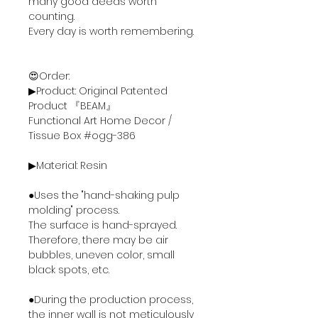
many good deeds worth
counting.
Every day is worth remembering.
😍Order:
▶Product: Original Patented
Product 『BEAM』
Functional Art Home Decor /
Tissue Box #ogg-386
▶Material: Resin
●Uses the "hand-shaking pulp
molding" process.
The surface is hand-sprayed.
Therefore, there may be air
bubbles, uneven color, small
black spots, etc.
●During the production process,
the inner wall is not meticulously