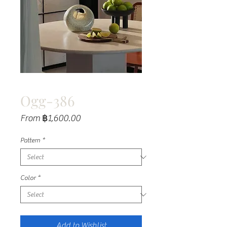
Ogg-386
Sale
From
฿1,600.00
Price
Pattern
*
Color
*
Add to Wishlist