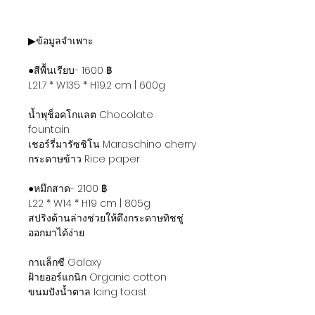
▶ข้อมูลจำเพาะ
●สีพื้นเรียบ- 1600 ฿
L21.7 * W135 * H19.2 cm | 600g
น้ำพุช็อคโกแลต Chocolate
fountain
เชอร์รี่มารัซชิโน Maraschino cherry
กระดาษข้าว Rice paper
●หมึกสาด- 2100 ฿
L22 * W14 * H19 cm | 805g
สปริงด้านล่างช่วยให้ดึงกระดาษทิชชู่
ออกมาได้ง่าย
กาแล็กซี Galaxy
ฝ้ายออร์แกนิก Organic cotton
ขนมปังน้ำตาล Icing toast