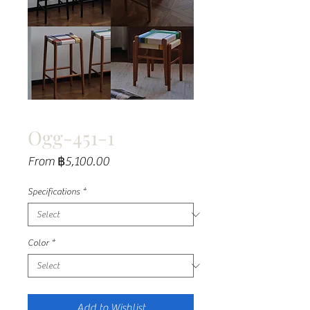
Ogg-451-1
Sale
From
฿5,100.00
Price
Specifications
*
Color
*
Add to Wishlist