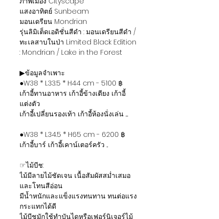
ภาพเมือง Cityscape
แสงอาทิตย์ Sunbeam
มอนเดรียน Mondrian
รุ่นลิมิเต็ดเอดิชั่นสีดำ : มอนเดรียนสีดำ /
ทะเลสาบในป่า Limited Black Edition
: Mondrian / Lake in the Forest
▶ข้อมูลจำเพาะ
●W38 * L33.5 * H44 cm - 5100 ฿
เก้าอี้ทานอาหาร เก้าอี้ข้างเตียง เก้าอี้
แต่งตัว
เก้าอี้เปลี่ยนรองเท้า เก้าอี้ห้องนั่งเล่น .....
●W38 * L34.5 * H65 cm - 6200 ฿
เก้าอี้บาร์ เก้าอี้เคาน์เตอร์ครัว ...
☞ไม้บีช:
ไม้มีลายไม้ชัดเจน เนื้อสัมผัสสม่ำเสมอ
และโทนสีอ่อน
มีน้ำหนักและแข็งแรงทนทาน ทนต่อแรง
กระแทกได้ดี
ไม้บีชมักใช้ทำบันไดหรือเฟอร์นิเจอร์ไม้