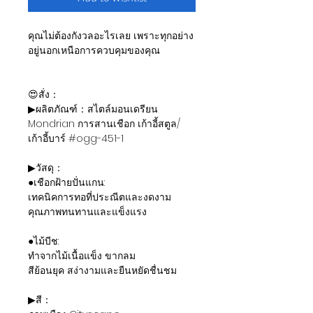
คุณไม่ต้องกังวลอะไรเลย เพราะทุกอย่าง
อยู่นอกเหนือการควบคุมของคุณ
😍สั่ง：
▶ผลิตภัณฑ์：สไตล์มอนเดรียน
Mondrian การสานเชือก เก้าอี้สตูล/
เก้าอี้บาร์ #ogg-451-1
▶วัสดุ：
●เชือกฝ้ายปั่นแกน:
เทคนิคการทอที่ประณีตและงดงาม
คุณภาพทนทานและแข็งแรง
●ไม้บีช:
ทำจากไม้เนื้อแข็ง ขากลม
สีย้อนยุค สง่างามและยืนหยัดชื่นชม
▶สี：