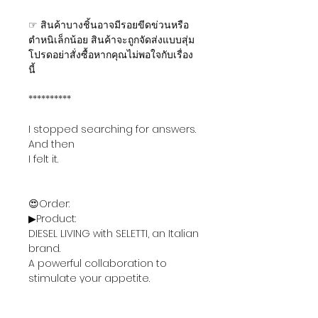
☞ สินค้าบางชิ้นอาจมีรอยขีดข่วนหรือ
ตำหนิเล็กน้อย สินค้าจะถูกจัดส่งแบบสุ่ม
โปรดอย่าสั่งซื้อหากคุณไม่พอใจกับเรื่อง
นี้
**********
I stopped searching for answers.
And then
I felt it.
😍Order:
▶Product:
DIESEL LIVING with SELETTI, an Italian
brand.
A powerful collaboration to
stimulate your appetite.
304 Stainless Steel Cutlery Set (4
pieces) #ogg-465