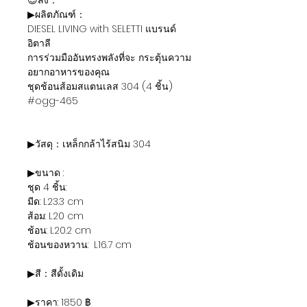
😍สั่ง：
▶ผลิตภัณฑ์：
DIESEL LIVING with SELETTI แบรนด์
อิตาลี
การร่วมมืออันทรงพลังที่จะ กระตุ้นความ
อยากอาหารของคุณ
ชุดช้อนส้อมสแตนเลส 304 (4 ชิ้น)
#ogg-465
▶วัสดุ：เหล็กกล้าไร้สนิม 304
▶ขนาด :
ชุด 4 ชิ้น:
มีด: L23.3 cm
ส้อม: L20 cm
ช้อน: L20.2 cm
ช้อนของหวาน: L16.7 cm
▶สี：สีดั้งเดิม
▶ราคา: 1850 ฿