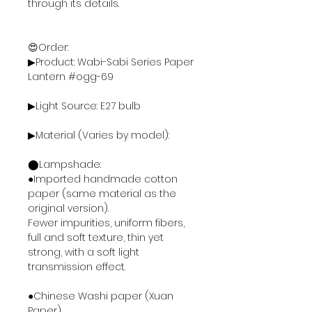
through its details.
😍Order:
▶Product: Wabi-Sabi Series Paper
Lantern #ogg-69
▶Light Source: E27 bulb
▶Material (Varies by model):
⬤Lampshade:
●Imported handmade cotton
paper (same material as the
original version).
Fewer impurities, uniform fibers,
full and soft texture, thin yet
strong, with a soft light
transmission effect.
●Chinese Washi paper (Xuan
Paper).