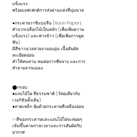
แข็งแรง
พร้อมเอฟเฟกต์การส่งผ่านแสงที่นุ่มนวล
●กระดาษวาชิแบบจีน (Xuan Paper）
ทำจากเปลือกไม้เป็นหลัก (เพื่อเพิ่มความ
แข็งแรง) และฟางข้าว (เพื่อเพิ่มการดูด
ซับ)
มีสีขาวนวลสวยงามอบอุ่น เนื้อสัมผัส
ละเอียดอ่อน
ทำให้ทนทาน ทนต่อการซีดจาง และการ
ทำลายจากแมลง
⬤กรอบ :
●แถบไม้ไผ่ สีธรรมชาติ (วัสดุเดียวกับ
เวอร์ชันดั้งเดิม)
●ลวดเหล็ก หุ้มด้วยกระดาษสีเหลืองอ่อน
☞สีของกระดาษและแถบไม้ไผ่จะค่อยๆ
เข้มขึ้นตามกาลเวลาและการสัมผัสกับ
อากาศ