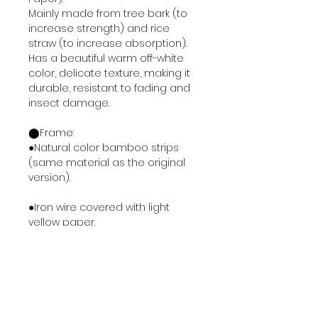
Mainly made from tree bark (to
increase strength) and rice
straw (to increase absorption).
Has a beautiful warm off-white
color, delicate texture, making it
durable, resistant to fading and
insect damage.
⬤Frame:
●Natural color bamboo strips
(same material as the original
version).
●Iron wire covered with light
yellow paper.
☞The color of the paper and
bamboo strips will gradually
change. It intensifies over time
and with exposure to air.