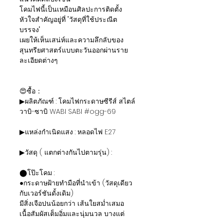
โคมไฟนี้เป็นเหมือนศิลปะการติดตั้ง
หัวใจสำคัญอยู่ที่ "วัสดุที่ใช้ประณีต
บรรจง"
เผยให้เห็นเสน่ห์และความลึกลับของ
สุนทรียศาสตร์แบบตะวันออกผ่านราย
ละเอียดต่างๆ
😍ซื้อ：
▶ผลิตภัณฑ์ : โคมไฟกระดาษซีรีส์ สไตล์
วาบิ-ซาบิ WABI SABI #ogg-69
▶แหล่งกำเนิดแสง : หลอดไฟ E27
▶วัสดุ ( แตกต่างกันไปตามรุ่น) :
⬤โป๊ะโคม :
●กระดาษฝ้ายทำมือที่นำเข้า (วัสดุเดียว
กับเวอร์ชันดั้งเดิม)
มีสิ่งเจือปนน้อยกว่า เส้นใยสม่ำเสมอ
เนื้อสัมผัสเต็มอิ่มและนุ่มนวล บางแต่